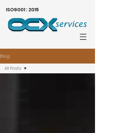
ISO9001 : 2015
Blog
All Posts
All Posts
Métrologie
Impression
3D
Projet
d'ingénierie