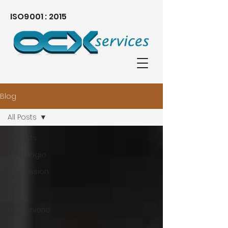
ISO9001 : 2015
Blog
All Posts
All Posts
Métrologie
Impression
3D
Projet
d'ingénierie