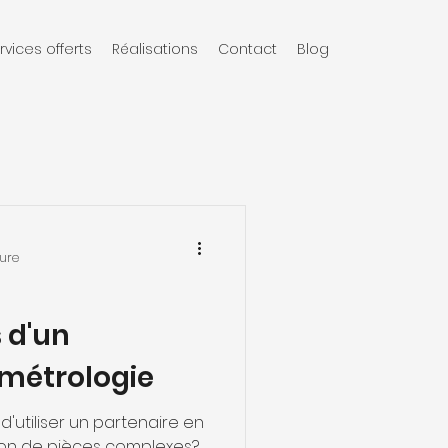
rvices offerts
Réalisations
Contact
Blog
ture
 d'un
 métrologie
'utiliser un partenaire en
tion de pièces complexes?