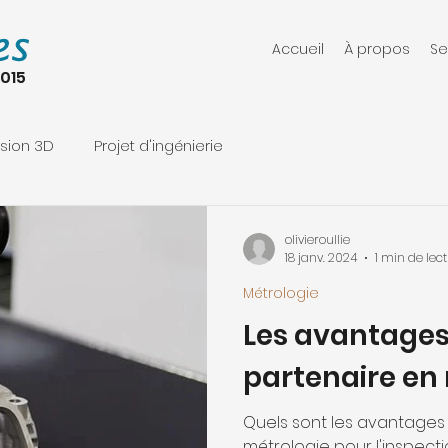
Accueil
À propos
Se
2015
sion 3D
Projet d'ingénierie
olivieroullie
18 janv. 2024
1 min de lec
Métrologie
Les avantages
partenaire en
Quels sont les avantages d
métrologie pour l'inspec